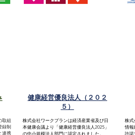
み
健康経営優良法人（２０２
５）
株式会社ワークプランは経済産業省及び日
​株
の取組
登録制
本健康会議より「健康経営優良法人2025」
情報
と連携
の中小規模法人部門に認定されました。

許諾