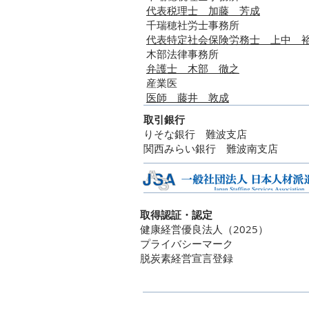
代表税理士 加藤 芳成​
千瑞穂
社労士事務所
代表特定社会保険労務士 上中 
木部法律事務所
弁護士 木部 徹之
​産業医
医師 藤井 敦成
取引銀行
りそな銀行 難波支店
関西みらい銀行 難波南支店
取得認証・認定
健康経営優良法人（2025）
​プライバシーマーク
脱炭素経営宣言登録