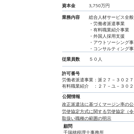
資本金
3,750万円
業務内容
総合人材サービス全般
・労働者派遣事業
・有料職業紹介事業
・外国人採用支援
・アウトソーシング事
・コンサルティング事
従業員数
５０人
許可番号
労働者派遣事業：派２７－３０２７
有料職業紹介 ：２７－ユ－３０２
​公開情報
​改正派遣法に基づくマージン率の公
労使協定方式に関する労使協定（令
取扱い職種の範囲の明示
顧問
千瑞穂税理士事務所