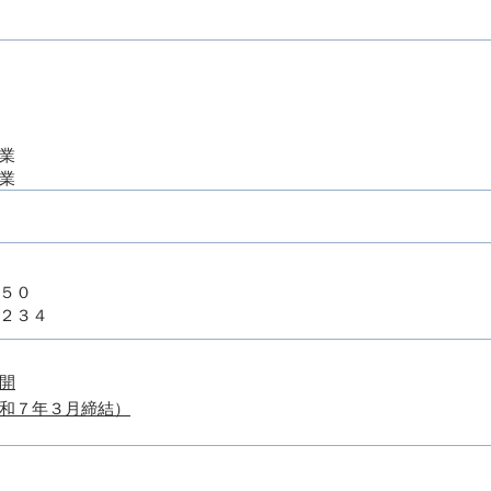
業
業
５０​
２３４
開
和７年３月締結）